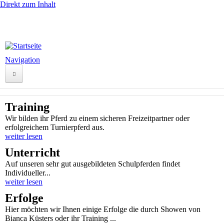
Direkt zum Inhalt
Navigation
Startseite
Training
Ranch
Wir bilden ihr Pferd zu einem sicheren Freizeitpartner oder
erfolgreichem Turnierpferd aus.
News
weiter lesen
QH-Zucht
Unterricht
Auf unseren sehr gut ausgebildeten Schulpferden findet
Foxtrotter
Individueller...
weiter lesen
Verkaufspferde
Erfolge
Unsere Preise
Hier möchten wir Ihnen einige Erfolge die durch Showen von
Kontakt
Bianca Küsters oder ihr Training ...