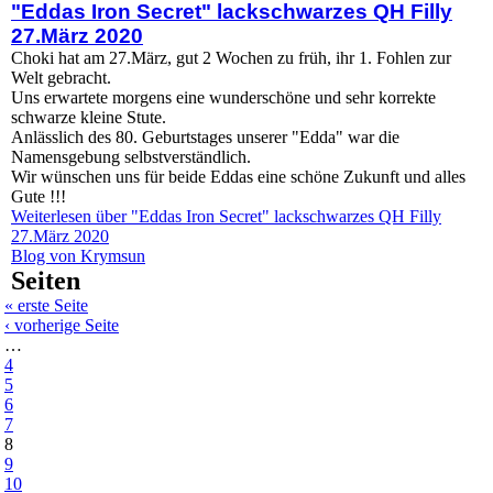
"Eddas Iron Secret" lackschwarzes QH Filly
27.März 2020
Choki hat am 27.März, gut 2 Wochen zu früh, ihr 1. Fohlen zur
Welt gebracht.
Uns erwartete morgens eine wunderschöne und sehr korrekte
schwarze kleine Stute.
Anlässlich des 80. Geburtstages unserer "Edda" war die
Namensgebung selbstverständlich.
Wir wünschen uns für beide Eddas eine schöne Zukunft und alles
Gute !!!
Weiterlesen
über "Eddas Iron Secret" lackschwarzes QH Filly
27.März 2020
Blog von Krymsun
Seiten
« erste Seite
‹ vorherige Seite
…
4
5
6
7
8
9
10