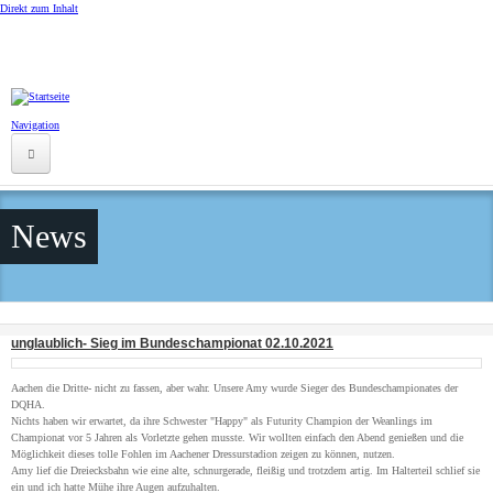
Direkt zum Inhalt
Navigation
Startseite
News
Ranch
News
QH-Zucht
unglaublich- Sieg im Bundeschampionat 02.10.2021
Foxtrotter
Aachen die Dritte- nicht zu fassen, aber wahr. Unsere Amy wurde Sieger des Bundeschampionates der
DQHA.
Verkaufspferde
Nichts haben wir erwartet, da ihre Schwester "Happy" als Futurity Champion der Weanlings im
Championat vor 5 Jahren als Vorletzte gehen musste. Wir wollten einfach den Abend genießen und die
Möglichkeit dieses tolle Fohlen im Aachener Dressurstadion zeigen zu können, nutzen.
Unsere Preise
Amy lief die Dreiecksbahn wie eine alte, schnurgerade, fleißig und trotzdem artig. Im Halterteil schlief sie
ein und ich hatte Mühe ihre Augen aufzuhalten.