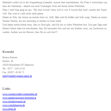
Mehrfach wollte ich in der Siegerehrung loslaufen, musste aber zurückkehren. Als Platz 4 verstrichen war,
Kontakt
kam die Gänsehaut - danach nur noch Unmengen Stolz auf dieses kleine Pferdchen.
Platz 1 und Sieg ging an uns. "My Iron Scotch" (Iron will to win X Scotch Bar June" machte das Triple
voll. Das wird es wohl nicht mehr geben.
Danke an Tobi, der immer an meiner Seite ist, hilft, fährt und für Kaffee und Sekt sorgt. Danke an meine
Tochter Shirley, die mir erstmalig in Aachen zu Seite stand.
Und danke meine kleine Amy, dass es Dich gibt, und Du ein so tolles Pferdchen bist. Ein paar Tage nach
Deiner Geburt habe ich entschieden, dass Du besonders bist und bei uns bleiben wirst, um Zuchtstute zu
werden. Aachen war ein Beweis, dass Du es wert bist!!!
Kontakt
Bianca Küsters
Dorfstr. 30
16359 Biesenthal OT Danewitz
Tel.: 0177 - 534 22 61
Fax: 03337- 45 06 71
info@sunhill-quarter-ranch.de
Links
www.western-stable-werneuchen.de
www.auland-missouri-foxtrotter.at
www.littlekingranch.de
www.wittelsbuerger.de
www.dqha.de