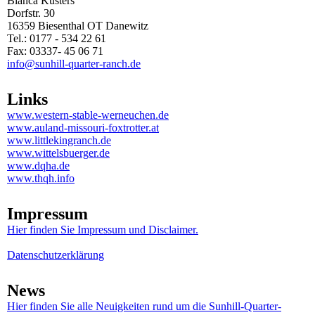
Bianca Küsters
Dorfstr. 30
16359 Biesenthal OT Danewitz
Tel.: 0177 - 534 22 61
Fax: 03337- 45 06 71
info@sunhill-quarter-ranch.de
Links
www.western-stable-werneuchen.de
www.auland-missouri-foxtrotter.at
www.littlekingranch.de
www.wittelsbuerger.de
www.dqha.de
www.thqh.info
Impressum
Hier finden Sie Impressum und Disclaimer.
Datenschutzerklärung
News
Hier finden Sie alle Neuigkeiten rund um die Sunhill-Quarter-