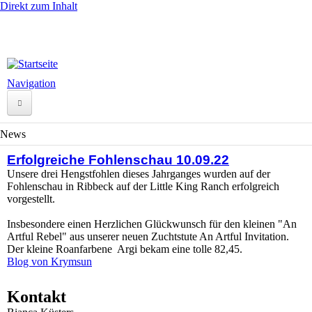
Direkt zum Inhalt
Navigation
Startseite
News
Ranch
Erfolgreiche Fohlenschau 10.09.22
Unsere drei Hengstfohlen dieses Jahrganges wurden auf der
News
Fohlenschau in Ribbeck auf der Little King Ranch erfolgreich
vorgestellt.
QH-Zucht
Insbesondere einen Herzlichen Glückwunsch für den kleinen "An
Foxtrotter
Artful Rebel" aus unserer neuen Zuchtstute An Artful Invitation.
Der kleine Roanfarbene Argi bekam eine tolle 82,45.
Verkaufspferde
Blog von Krymsun
Unsere Preise
Kontakt
Kontakt