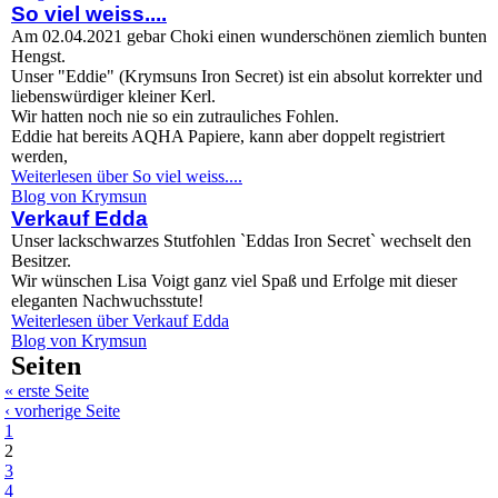
So viel weiss....
Am 02.04.2021 gebar Choki einen wunderschönen ziemlich bunten
Hengst.
Unser "Eddie" (Krymsuns Iron Secret) ist ein absolut korrekter und
liebenswürdiger kleiner Kerl.
Wir hatten noch nie so ein zutrauliches Fohlen.
Eddie hat bereits AQHA Papiere, kann aber doppelt registriert
werden,
Weiterlesen
über So viel weiss....
Blog von Krymsun
Verkauf Edda
Unser lackschwarzes Stutfohlen `Eddas Iron Secret` wechselt den
Besitzer.
Wir wünschen Lisa Voigt ganz viel Spaß und Erfolge mit dieser
eleganten Nachwuchsstute!
Weiterlesen
über Verkauf Edda
Blog von Krymsun
Seiten
« erste Seite
‹ vorherige Seite
1
2
3
4