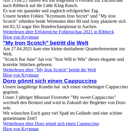
Am 15.08.21 fuhren wir mit insgesamt 6 Pferden zur Zuchtschau
nach Ribbeck auf die Little KIng Ranch.
Es war ein spannder und zugleich erfolgreicher Tag.
Unsere beiden Fohlen "Krymsuns Iron Secret" und "My iron
Scotch" erhielten beide Wertnoten über 80 und Amy platzierte sich
mit 82,32 sogar fürs Bundeschampionat in Aachen.
Weiterlesen
über Erfolgreiche Fohlenschau 2021 in Ribbeck
Blog von Krymsun
"My Iron Scotch" betritt die Welt
Am 27.04.2021 kam eine kleine dunfarbene Quarterhorsestute zur
Welt.
"Scotch Bar June" hat von "Iron Will to Win" dieses elegante und
korrekte Stütchen geboren.
Weiterlesen
über "My Iron Scotch" betritt die Welt
Blog von Krymsun
Doro gönnt sich einen Cappuccino
Unsere langjährige Kundin hat sich einen vierbeinigen Cappuccino
gegönnt.
Unser 3 jähriger Missouri Foxtrotter "My sweet Cappuccino"
wechselt den Besitzer und wird in Zukunft der Begleiter von Doro
sein.
Wir wünschen Euch ganz viel Spaß im Gelände und eine schöne
gemeinsame Zeit!!
Weiterlesen
über Doro gönnt sich einen Cappuccino
Blog von Krymsun