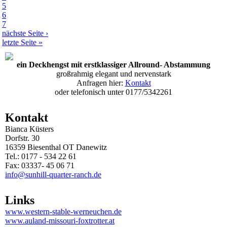
5
6
7
nächste Seite ›
letzte Seite »
ein Deckhengst mit erstklassiger Allround- Abstammung
großrahmig elegant und nervenstark
Anfragen hier:
Kontakt
oder telefonisch unter 0177/5342261
Kontakt
Bianca Küsters
Dorfstr. 30
16359 Biesenthal OT Danewitz
Tel.: 0177 - 534 22 61
Fax: 03337- 45 06 71
info@sunhill-quarter-ranch.de
Links
www.western-stable-werneuchen.de
www.auland-missouri-foxtrotter.at