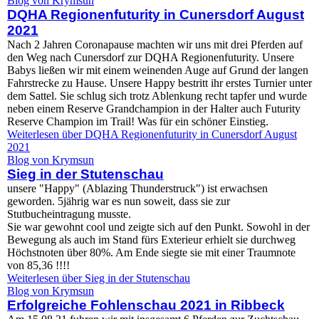
Blog von Krymsun
DQHA Regionenfuturity in Cunersdorf August
2021
Nach 2 Jahren Coronapause machten wir uns mit drei Pferden auf
den Weg nach Cunersdorf zur DQHA Regionenfuturity. Unsere
Babys ließen wir mit einem weinenden Auge auf Grund der langen
Fahrstrecke zu Hause. Unsere Happy bestritt ihr erstes Turnier unter
dem Sattel. Sie schlug sich trotz Ablenkung recht tapfer und wurde
neben einem Reserve Grandchampion in der Halter auch Futurity
Reserve Champion im Trail! Was für ein schöner Einstieg.
Weiterlesen
über DQHA Regionenfuturity in Cunersdorf August
2021
Blog von Krymsun
Sieg in der Stutenschau
unsere "Happy" (Ablazing Thunderstruck") ist erwachsen
geworden. 5jährig war es nun soweit, dass sie zur
Stutbucheintragung musste.
Sie war gewohnt cool und zeigte sich auf den Punkt. Sowohl in der
Bewegung als auch im Stand fürs Exterieur erhielt sie durchweg
Höchstnoten über 80%. Am Ende siegte sie mit einer Traumnote
von 85,36 !!!!
Weiterlesen
über Sieg in der Stutenschau
Blog von Krymsun
Erfolgreiche Fohlenschau 2021 in Ribbeck