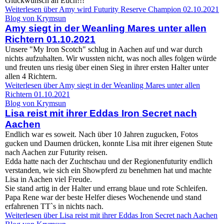
Glückwunsch an Euch!!!
Weiterlesen
über Amy wird Futurity Reserve Champion 02.10.2021
Blog von Krymsun
Amy siegt in der Weanling Mares unter allen
Richtern 01.10.2021
Unsere "My Iron Scotch" schlug in Aachen auf und war durch
nichts aufzuhalten. Wir wussten nicht, was noch alles folgen würde
und freuten uns riesig über einen Sieg in ihrer ersten Halter unter
allen 4 Richtern.
Weiterlesen
über Amy siegt in der Weanling Mares unter allen
Richtern 01.10.2021
Blog von Krymsun
Lisa reist mit ihrer Eddas Iron Secret nach
Aachen
Endlich war es soweit. Nach über 10 Jahren zugucken, Fotos
gucken und Daumen drücken, konnte Lisa mit ihrer eigenen Stute
nach Aachen zur Futurity reisen.
Edda hatte nach der Zuchtschau und der Regionenfuturity endlich
verstanden, wie sich ein Showpferd zu benehmen hat und machte
Lisa in Aachen viel Freude.
Sie stand artig in der Halter und errang blaue und rote Schleifen.
Papa Rene war der beste Helfer dieses Wochenende und stand
erfahrenen TT`s in nichts nach.
Weiterlesen
über Lisa reist mit ihrer Eddas Iron Secret nach Aachen