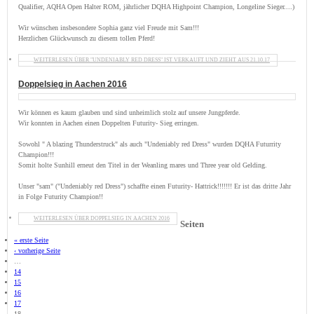
Qualifier, AQHA Open Halter ROM, jährlicher DQHA Highpoint Champion, Longeline Sieger....)
Kontakt
Wir wünschen insbesondere Sophia ganz viel Freude mit Sam!!!
Herzlichen Glückwunsch zu diesem tollen Pferd!
WEITERLESEN
ÜBER "UNDENIABLY RED DRESS" IST VERKAUFT UND ZIEHT AUS 21.10.17
Doppelsieg in Aachen 2016
Wir können es kaum glauben und sind unheimlich stolz auf unsere Jungpferde.
Wir konnten in Aachen einen Doppelten Futurity- Sieg erringen.
Sowohl " A blazing Thunderstruck" als auch "Undeniably red Dress" wurden DQHA Futurrity
Champion!!!
Somit holte Sunhill erneut den Titel in der Weanling mares und Three year old Gelding.
Unser "sam" ("Undeniably red Dress") schaffte einen Futurity- Hattrick!!!!!!! Er ist das dritte Jahr
in Folge Futurity Champion!!
WEITERLESEN
ÜBER DOPPELSIEG IN AACHEN 2016
Seiten
« erste Seite
‹ vorherige Seite
…
14
15
16
17
18