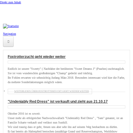
Direkt zum Inhalt
Navigation
Startseite
Foxtrotterzucht geht wieder weiter
Ranch
Endlich ist unsere "Sweety" ( Nachfahre der berühmten "Sweet Dreams J" (Peaches) zuchttauglich.
Sie ist vom wunderschön großrahmigen "Champ" gedeckt und trächtig.
News
Ihr Fohlen erwarten wir sehnsüchtig Anfang März 2018. Besonders interessant wird hier die Farbe,
da mehrere Sonderlakierungen möglich wären.
QH-Zucht
WEITERLESEN
ÜBER FOXTROTTERZUCHT GEHT WIEDER WEITER
Foxtrotter
"Undeniably Red Dress" ist verkauft und zieht aus 21.10.17
Verkaufspferde
Oktober 2016 ist es soweit.
Unser mehr als erfolgreicher Nachwuchswallach "Undeniably Red Dress" , "Sam" genannt, ist an
Familie Scharte verkauft und verlässt nun Sunhill.
Unsere Preise
Wir sind traurig dass er geht, freuen uns aber sehr ihn auf seinem Weg beobachten zu dürfen.
Er hat bereits als Halterpferd bestochen (unzählige Grand und Reservechampion, Worldshow