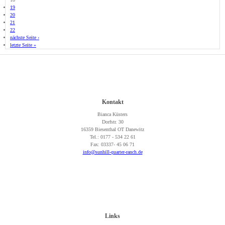
19
20
21
22
nächste Seite ›
letzte Seite »
Kontakt
Bianca Küsters
Dorfstr. 30
16359 Biesenthal OT Danewitz
Tel.: 0177 - 534 22 61
Fax: 03337- 45 06 71
info@sunhill-quarter-ranch.de
Links