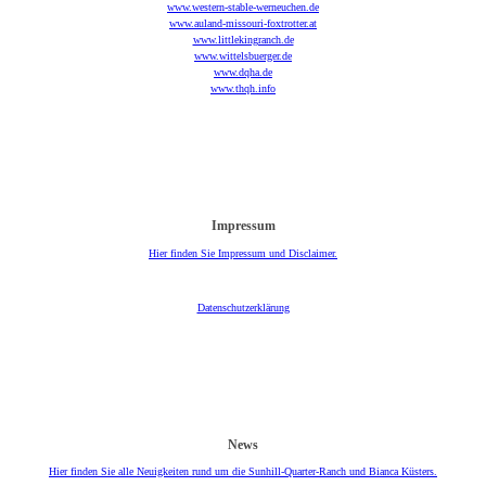
www.western-stable-werneuchen.de
www.auland-missouri-foxtrotter.at
www.littlekingranch.de
www.wittelsbuerger.de
www.dqha.de
www.thqh.info
Impressum
Hier finden Sie Impressum und Disclaimer.
Datenschutzerklärung
News
Hier finden Sie alle Neuigkeiten rund um die Sunhill-Quarter-Ranch und Bianca Küsters.